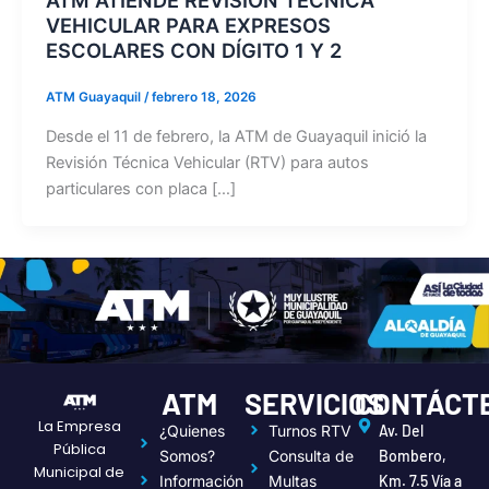
VEHICULAR PARA EXPRESOS
ESCOLARES CON DÍGITO 1 Y 2
ATM Guayaquil
/
febrero 18, 2026
Desde el 11 de febrero, la ATM de Guayaquil inició la
Revisión Técnica Vehicular (RTV) para autos
particulares con placa […]
ATM
SERVICIOS
CONTÁCT
La Empresa
¿Quienes
Turnos RTV
Av. Del
Pública
Somos?
Consulta de
Bombero,
Municipal de
Información
Multas
Km. 7.5 Vía a