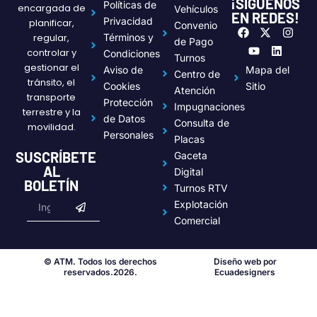
¡SÍGUENOS
Políticas de
encargada de
Vehículos
EN REDES!
Privacidad
planificar,
Convenio
F
Y
X
L
I
regular,
Términos y
a
o
-
i
n
de Pago
c
u
t
n
s
controlar y
Condiciones
Turnos
e
t
w
k
t
gestionar el
Aviso de
Mapa del
Centro de
b
u
i
e
a
tránsito, el
o
b
t
d
g
Cookies
Sitio
Atención
transporte
o
e
t
i
r
Protección
Impugnaciones
k
e
n
a
terrestre y la
de Datos
r
m
Consulta de
movilidad.
Personales
Placas
SUSCRÍBETE
Gaceta
AL
Digital
BOLETÍN
Turnos RTV
Submit
Email
Explotación
Comercial
© ATM. Todos los derechos
Diseño web por
reservados.2026.
Ecuadesigners