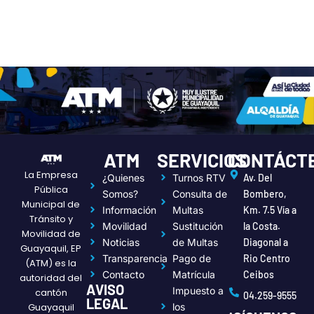
ATM
SERVICIOS
CONTÁCT
La Empresa
¿Quienes
Turnos RTV
Av. Del
Pública
Somos?
Consulta de
Bombero,
Municipal de
Información
Multas
Km. 7.5 Vía a
Tránsito y
Movilidad
Sustitución
la Costa.
Movilidad de
Noticias
de Multas
Diagonal a
Guayaquil, EP
Transparencia
Pago de
Rio Centro
(ATM) es la
Contacto
Matrícula
Ceibos
autoridad del
AVISO
Impuesto a
cantón
04.259-9555
LEGAL
Guayaquil
los