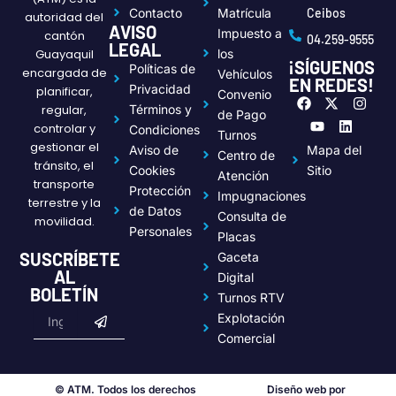
Contacto
Matrícula
Ceibos
autoridad del
AVISO
Impuesto a
cantón
04.259-9555
LEGAL
Guayaquil
los
¡SÍGUENOS
Políticas de
encargada de
Vehículos
EN REDES!
Privacidad
planificar,
Convenio
F
Y
X
L
I
regular,
Términos y
a
o
-
i
n
de Pago
c
u
t
n
s
controlar y
Condiciones
Turnos
e
t
w
k
t
gestionar el
Aviso de
Mapa del
Centro de
b
u
i
e
a
tránsito, el
o
b
t
d
g
Cookies
Sitio
Atención
transporte
o
e
t
i
r
Protección
Impugnaciones
k
e
n
a
terrestre y la
de Datos
r
m
Consulta de
movilidad.
Personales
Placas
SUSCRÍBETE
Gaceta
AL
Digital
BOLETÍN
Turnos RTV
Submit
Email
Explotación
Comercial
© ATM. Todos los derechos
Diseño web por