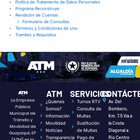
Política de Tratamiento de Datos Personales
Programa Reconstruye
Rendición de Cuentas
Formulario de Consultas
Términos y Condiciones de Uso
Tramites y Requisitos
ATM
SERVICIOS
CONTÁCT
La Empresa
¿Quienes
Turnos RTV
Av. Del
Pública
Somos?
Consulta de
Bombero,
Municipal de
Información
Multas
Km. 7.5 Vía a
Tránsito y
Movilidad
Sustitución
la Costa.
Movilidad de
Noticias
de Multas
Diagonal a
Guayaquil, EP
Transparencia
Pago de
Rio Centro
(ATM) es la