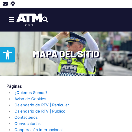
Ir
al
contenido
Abrir barra de herramientas
MAPA DEL SITIO
Páginas
¿Quienes Somos?
Aviso de Cookies
Calendario de RTV | Particular
Calendario de RTV | Público
Contáctenos
Convocatorias
Cooperación Internacional