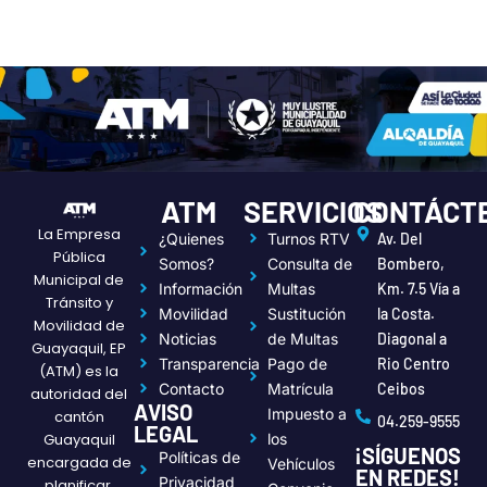
ATM
SERVICIOS
CONTÁCT
La Empresa
¿Quienes
Turnos RTV
Av. Del
Pública
Somos?
Consulta de
Bombero,
Municipal de
Información
Multas
Km. 7.5 Vía a
Tránsito y
Movilidad
Sustitución
la Costa.
Movilidad de
Noticias
de Multas
Diagonal a
Guayaquil, EP
Transparencia
Pago de
Rio Centro
(ATM) es la
Contacto
Matrícula
Ceibos
autoridad del
AVISO
Impuesto a
cantón
04.259-9555
LEGAL
Guayaquil
los
¡SÍGUENOS
Políticas de
encargada de
Vehículos
EN REDES!
Privacidad
planificar,