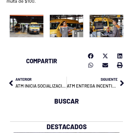
multa de $100.
COMPARTIR
Prev
Nex
ANTERIOR
SIGUIENTE
ATM INICIA SOCIALIZACIÓN DEL PROYECTO DE ORDENANZA PARA REGULAR TARIFAS DEL TRANSPORTE URBANO EN GUAYAQUIL
ATM ENTREGA INCENTIVOS ECONÓMICOS A TAXIS ELÉCTRICOS PARA FORTALECER LA MOVILIDAD SOSTENIBLE EN GUAYAQUIL
BUSCAR
DESTACADOS