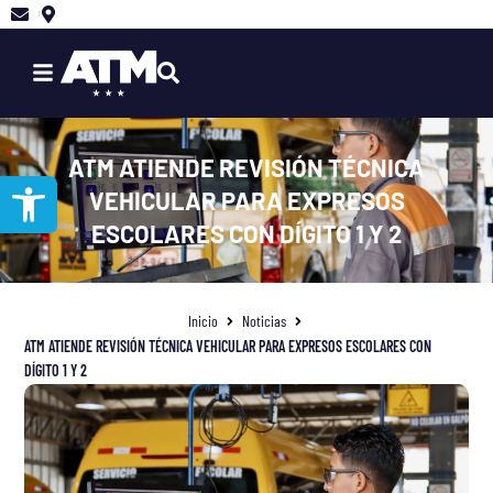
Ir
al
contenido
ATM ATIENDE REVISIÓN TÉCNICA
Abrir barra de herramientas
VEHICULAR PARA EXPRESOS
ESCOLARES CON DÍGITO 1 Y 2
Inicio
Noticias
ATM ATIENDE REVISIÓN TÉCNICA VEHICULAR PARA EXPRESOS ESCOLARES CON
DÍGITO 1 Y 2