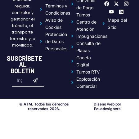
Convenio
F
Y
X
L
I
regular,
Términos y
a
o
-
i
n
de Pago
c
u
t
n
s
controlar y
Condiciones
Turnos
e
t
w
k
t
gestionar el
Aviso de
Mapa del
Centro de
b
u
i
e
a
tránsito, el
o
b
t
d
g
Cookies
Sitio
Atención
transporte
o
e
t
i
r
Protección
Impugnaciones
k
e
n
a
terrestre y la
de Datos
r
m
Consulta de
movilidad.
Personales
Placas
SUSCRÍBETE
Gaceta
AL
Digital
BOLETÍN
Turnos RTV
Submit
Email
Explotación
Comercial
© ATM. Todos los derechos
Diseño web por
reservados.2026.
Ecuadesigners