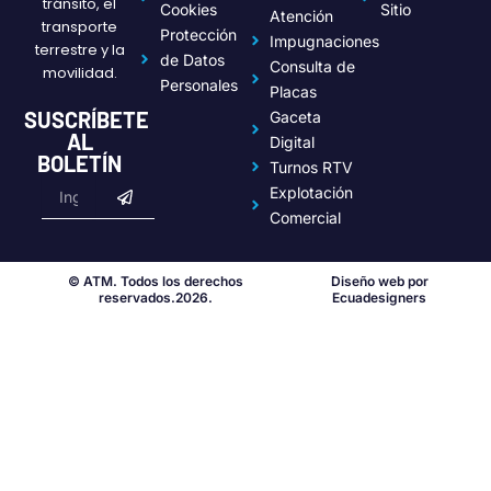
tránsito, el
o
b
t
d
g
Cookies
Sitio
Atención
transporte
o
e
t
i
r
Protección
Impugnaciones
k
e
n
a
terrestre y la
de Datos
r
m
Consulta de
movilidad.
Personales
Placas
SUSCRÍBETE
Gaceta
AL
Digital
BOLETÍN
Turnos RTV
Submit
Email
Explotación
Comercial
© ATM. Todos los derechos
Diseño web por
reservados.2026.
Ecuadesigners