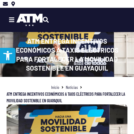
Ir
al
contenido
ATM ENTREGA INCENTIVOS
Abrir barra de herramientas
ECONÓMICOS A TAXIS ELÉCTRICOS
PARA FORTALECER LA MOVILIDAD
SOSTENIBLE EN GUAYAQUIL
Inicio
Noticias
ATM ENTREGA INCENTIVOS ECONÓMICOS A TAXIS ELÉCTRICOS PARA FORTALECER LA
MOVILIDAD SOSTENIBLE EN GUAYAQUIL