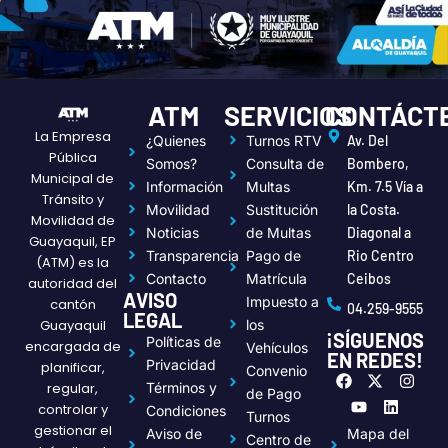
ATM
SERVICIOS
CONTÁCT
La Empresa
¿Quienes
Turnos RTV
Av. Del
Pública
Somos?
Consulta de
Bombero,
Municipal de
Información
Multas
Km. 7.5 Vía a
Tránsito y
Movilidad
Sustitución
la Costa.
Movilidad de
Noticias
de Multas
Diagonal a
Guayaquil, EP
Transparencia
Pago de
Rio Centro
(ATM) es la
Contacto
Matrícula
Ceibos
autoridad del
AVISO
Impuesto a
cantón
04.259-9555
LEGAL
Guayaquil
los
¡SÍGUENOS
Políticas de
encargada de
Vehículos
EN REDES!
Privacidad
planificar,
Convenio
F
Y
X
L
I
regular,
Términos y
a
o
-
i
n
de Pago
c
u
t
n
s
controlar y
Condiciones
Turnos
e
t
w
k
t
gestionar el
Aviso de
Mapa del
Centro de
b
u
i
e
a