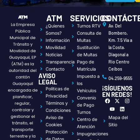
ATM
SERVICIOS
CONTÁCT
La Empresa
¿Quienes
Turnos RTV
Av. Del
Pública
Somos?
Consulta de
Bombero,
Municipal de
Información
Multas
Km. 7.5 Vía a
Tránsito y
Movilidad
Sustitución
la Costa.
Movilidad de
Noticias
de Multas
Diagonal a
Guayaquil, EP
Transparencia
Pago de
Rio Centro
(ATM) es la
Contacto
Matrícula
Ceibos
autoridad del
AVISO
Impuesto a
cantón
04.259-9555
LEGAL
Guayaquil
los
¡SÍGUENOS
Políticas de
encargada de
Vehículos
EN REDES!
Privacidad
planificar,
Convenio
F
Y
X
L
I
regular,
Términos y
a
o
-
i
n
de Pago
c
u
t
n
s
controlar y
Condiciones
Turnos
e
t
w
k
t
gestionar el
Aviso de
Mapa del
Centro de
b
u
i
e
a
tránsito, el
o
b
t
d
g
Cookies
Sitio
Atención
transporte
o
e
t
i
r
Protección
Impugnaciones
k
e
n
a
terrestre y la
de Datos
r
m