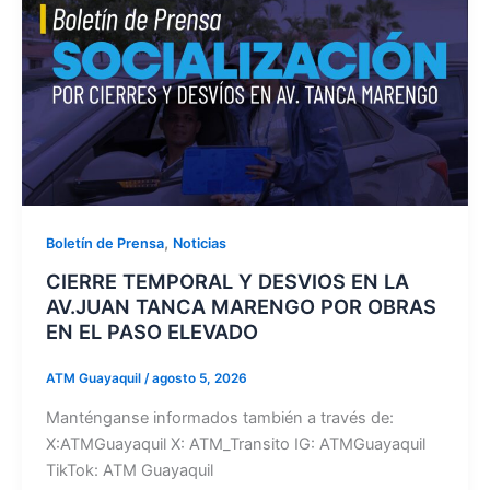
,
Boletín de Prensa
Noticias
CIERRE TEMPORAL Y DESVIOS EN LA
AV.JUAN TANCA MARENGO POR OBRAS
EN EL PASO ELEVADO
ATM Guayaquil
/
agosto 5, 2026
Manténganse informados también a través de:
X:ATMGuayaquil X: ATM_Transito IG: ATMGuayaquil
TikTok: ATM Guayaquil