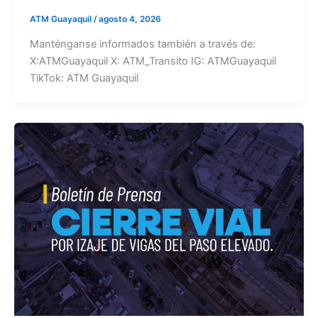
ATM Guayaquil
/
agosto 4, 2026
Manténganse informados también a través de:
X:ATMGuayaquil X: ATM_Transito IG: ATMGuayaquil
TikTok: ATM Guayaquil