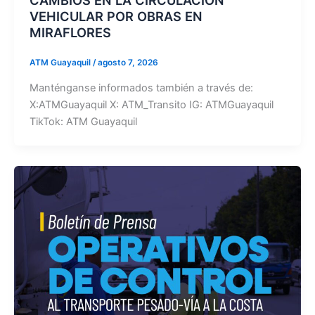
VEHICULAR POR OBRAS EN
MIRAFLORES
ATM Guayaquil
/
agosto 7, 2026
Manténganse informados también a través de:
X:ATMGuayaquil X: ATM_Transito IG: ATMGuayaquil
TikTok: ATM Guayaquil