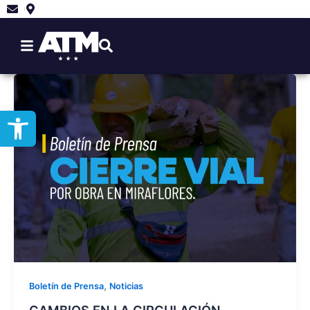
Ir
al
contenido
Abrir barra de herramientas
,
Boletín de Prensa
Noticias
CAMBIOS EN LA CIRCULACIÓN