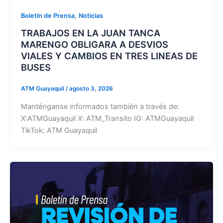
,
Boletín de Prensa
Noticias
TRABAJOS EN LA JUAN TANCA
MARENGO OBLIGARA A DESVIOS
VIALES Y CAMBIOS EN TRES LINEAS DE
BUSES
ATM Guayaquil
/
agosto 3, 2026
Manténganse informados también a través de:
X:ATMGuayaquil X: ATM_Transito IG: ATMGuayaquil
TikTok: ATM Guayaquil