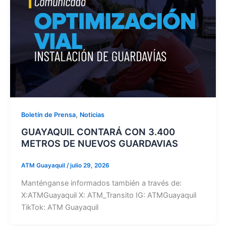
,
Boletín de Prensa
Noticias
GUAYAQUIL CONTARÁ CON 3.400
METROS DE NUEVOS GUARDAVIAS
ATM Guayaquil
/
julio 29, 2026
Manténganse informados también a través de:
X:ATMGuayaquil X: ATM_Transito IG: ATMGuayaquil
TikTok: ATM Guayaquil