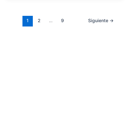
1
2
…
9
Siguiente
→