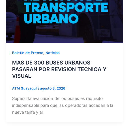
,
Boletín de Prensa
Noticias
MAS DE 300 BUSES URBANOS
PASARAN POR REVISION TECNICA Y
VISUAL
ATM Guayaquil
/
agosto 3, 2026
Superar la evaluación de los buses es requisito
indispensable para que las operadoras accedan a la
nueva tarifa y al