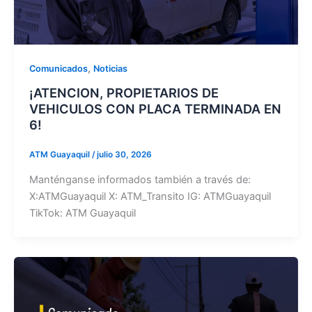
,
Comunicados
Noticias
¡ATENCION, PROPIETARIOS DE
VEHICULOS CON PLACA TERMINADA EN
6!
ATM Guayaquil
/
julio 30, 2026
Manténganse informados también a través de:
X:ATMGuayaquil X: ATM_Transito IG: ATMGuayaquil
TikTok: ATM Guayaquil