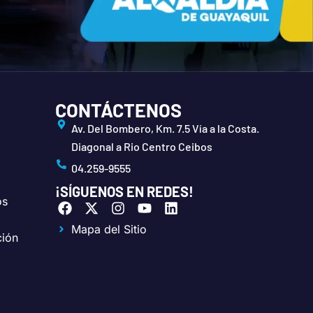
CONTÁCTENOS
Av. Del Bombero, Km. 7.5 Vía a la Costa.
Diagonal a Rio Centro Ceibos
04.259-9555
¡SÍGUENOS EN REDES!
os
F
X
I
Y
L
a
-
n
o
i
Mapa del Sitio
c
t
s
u
n
ción
e
w
t
t
k
b
i
a
u
e
o
t
g
b
d
o
t
r
e
i
k
e
a
n