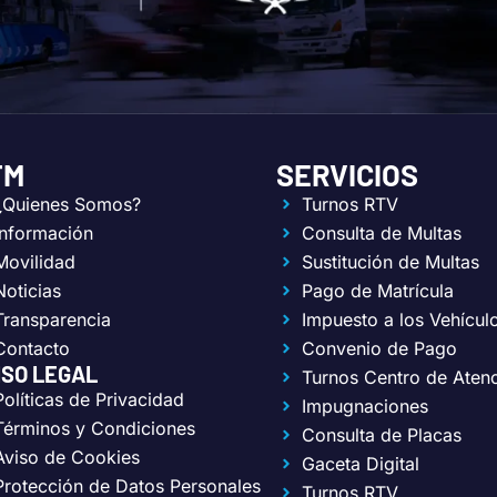
TM
SERVICIOS
¿Quienes Somos?
Turnos RTV
Información
Consulta de Multas
Movilidad
Sustitución de Multas
Noticias
Pago de Matrícula
Transparencia
Impuesto a los Vehícul
Contacto
Convenio de Pago
ISO LEGAL
Turnos Centro de Aten
Políticas de Privacidad
Impugnaciones
Términos y Condiciones
Consulta de Placas
Aviso de Cookies
Gaceta Digital
Protección de Datos Personales
Turnos RTV