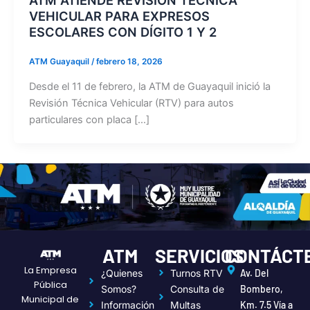
VEHICULAR PARA EXPRESOS
ESCOLARES CON DÍGITO 1 Y 2
ATM Guayaquil
/
febrero 18, 2026
Desde el 11 de febrero, la ATM de Guayaquil inició la
Revisión Técnica Vehicular (RTV) para autos
particulares con placa […]
ATM
SERVICIOS
CONTÁCT
La Empresa
¿Quienes
Turnos RTV
Av. Del
Pública
Somos?
Consulta de
Bombero,
Municipal de
Información
Multas
Km. 7.5 Vía a