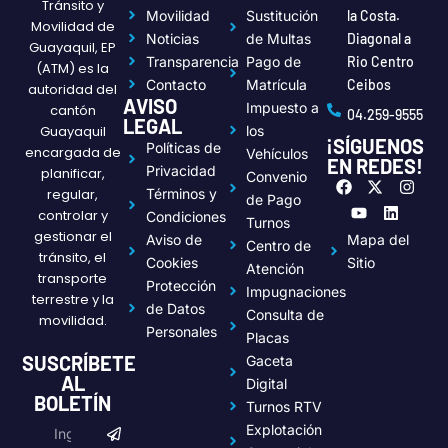
Tránsito y
Movilidad
Sustitución
la Costa.
Movilidad de
Noticias
de Multas
Diagonal a
Guayaquil, EP
Transparencia
Pago de
Rio Centro
(ATM) es la
Contacto
Matrícula
Ceibos
autoridad del
AVISO
Impuesto a
cantón
04.259-9555
LEGAL
Guayaquil
los
¡SÍGUENOS
Políticas de
encargada de
Vehículos
EN REDES!
Privacidad
planificar,
Convenio
F
Y
X
L
I
regular,
Términos y
a
o
-
i
n
de Pago
c
u
t
n
s
controlar y
Condiciones
Turnos
e
t
w
k
t
gestionar el
Aviso de
Mapa del
Centro de
b
u
i
e
a
tránsito, el
o
b
t
d
g
Cookies
Sitio
Atención
transporte
o
e
t
i
r
Protección
Impugnaciones
k
e
n
a
terrestre y la
de Datos
r
m
Consulta de
movilidad.
Personales
Placas
SUSCRÍBETE
Gaceta
AL
Digital
BOLETÍN
Turnos RTV
Submit
Email
Explotación