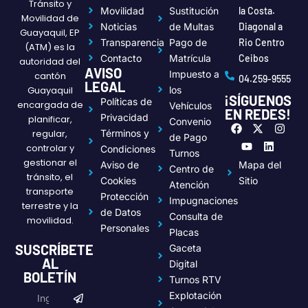
Tránsito y
Movilidad
Sustitución
la Costa.
Movilidad de
Noticias
de Multas
Diagonal a
Guayaquil, EP
Transparencia
Pago de
Rio Centro
(ATM) es la
Contacto
Matrícula
Ceibos
autoridad del
AVISO
Impuesto a
cantón
04.259-9555
LEGAL
Guayaquil
los
¡SÍGUENOS
Políticas de
encargada de
Vehículos
EN REDES!
Privacidad
planificar,
Convenio
F
Y
X
L
I
regular,
Términos y
a
o
-
i
n
de Pago
c
u
t
n
s
controlar y
Condiciones
Turnos
e
t
w
k
t
gestionar el
Aviso de
Mapa del
Centro de
b
u
i
e
a
tránsito, el
o
b
t
d
g
Cookies
Sitio
Atención
transporte
o
e
t
i
r
Protección
Impugnaciones
k
e
n
a
terrestre y la
de Datos
r
m
Consulta de
movilidad.
Personales
Placas
SUSCRÍBETE
Gaceta
AL
Digital
BOLETÍN
Turnos RTV
Submit
Email
Explotación