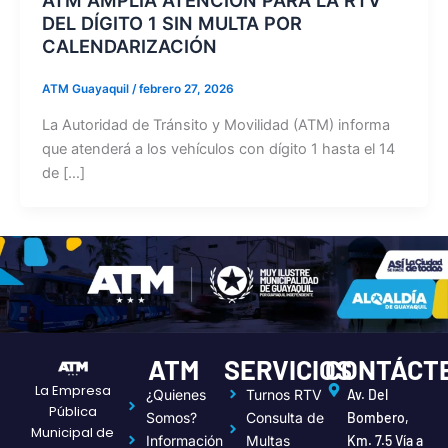
DEL DÍGITO 1 SIN MULTA POR
CALENDARIZACIÓN
ATM Guayaquil
/
febrero 27, 2026
La Autoridad de Tránsito y Movilidad (ATM) informa
que atenderá a los vehículos con dígito 1 hasta el 14
de […]
ATM
SERVICIOS
CONTÁCT
La Empresa
¿Quienes
Turnos RTV
Av. Del
Pública
Somos?
Consulta de
Bombero,
Municipal de
Información
Multas
Km. 7.5 Vía a