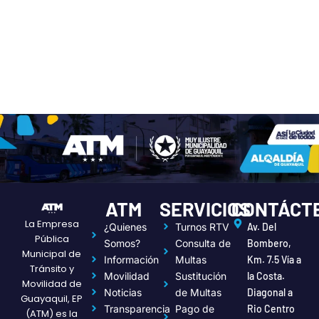
ATM
SERVICIOS
CONTÁCT
La Empresa
¿Quienes
Turnos RTV
Av. Del
Pública
Somos?
Consulta de
Bombero,
Municipal de
Información
Multas
Km. 7.5 Vía a
Tránsito y
Movilidad
Sustitución
la Costa.
Movilidad de
Noticias
de Multas
Diagonal a
Guayaquil, EP
Transparencia
Pago de
Rio Centro
(ATM) es la