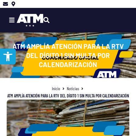
Ir
al
contenido
ATM AMPLÍA ATENCIÓN PARA LA RTV
Abrir barra de herramientas
DEL DÍGITO 1 SIN MULTA POR
CALENDARIZACIÓN
Inicio
Noticias
ATM AMPLÍA ATENCIÓN PARA LA RTV DEL DÍGITO 1 SIN MULTA POR CALENDARIZACIÓN