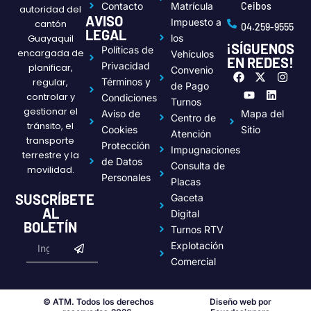
Contacto
Matrícula
Ceibos
autoridad del
AVISO
Impuesto a
cantón
04.259-9555
LEGAL
Guayaquil
los
¡SÍGUENOS
Políticas de
encargada de
Vehículos
EN REDES!
Privacidad
planificar,
Convenio
F
Y
X
L
I
regular,
Términos y
a
o
-
i
n
de Pago
c
u
t
n
s
controlar y
Condiciones
Turnos
e
t
w
k
t
gestionar el
Aviso de
Mapa del
Centro de
b
u
i
e
a
tránsito, el
o
b
t
d
g
Cookies
Sitio
Atención
transporte
o
e
t
i
r
Protección
Impugnaciones
k
e
n
a
terrestre y la
de Datos
r
m
Consulta de
movilidad.
Personales
Placas
SUSCRÍBETE
Gaceta
AL
Digital
BOLETÍN
Turnos RTV
Submit
Email
Explotación
Comercial
© ATM. Todos los derechos
Diseño web por