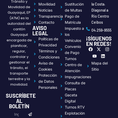
Tránsito y
Movilidad
Sustitución
la Costa.
Movilidad de
Noticias
de Multas
Diagonal a
Guayaquil, EP
Transparencia
Pago de
Rio Centro
(ATM) es la
Contacto
Matrícula
Ceibos
autoridad del
AVISO
Impuesto a
cantón
04.259-9555
LEGAL
Guayaquil
los
¡SÍGUENOS
Políticas de
encargada de
Vehículos
EN REDES!
Privacidad
planificar,
Convenio
F
Y
X
L
I
regular,
Términos y
a
o
-
i
n
de Pago
c
u
t
n
s
controlar y
Condiciones
Turnos
e
t
w
k
t
gestionar el
Aviso de
Mapa del
Centro de
b
u
i
e
a
tránsito, el
o
b
t
d
g
Cookies
Sitio
Atención
transporte
o
e
t
i
r
Protección
Impugnaciones
k
e
n
a
terrestre y la
de Datos
r
m
Consulta de
movilidad.
Personales
Placas
SUSCRÍBETE
Gaceta
AL
Digital
BOLETÍN
Turnos RTV
Submit
Email
Explotación