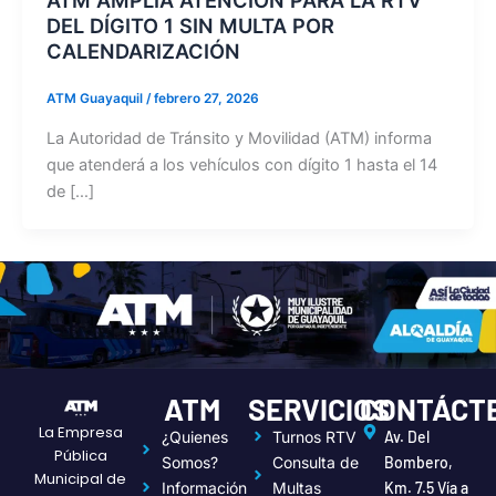
DEL DÍGITO 1 SIN MULTA POR
CALENDARIZACIÓN
ATM Guayaquil
/
febrero 27, 2026
La Autoridad de Tránsito y Movilidad (ATM) informa
que atenderá a los vehículos con dígito 1 hasta el 14
de […]
ATM
SERVICIOS
CONTÁCT
La Empresa
¿Quienes
Turnos RTV
Av. Del
Pública
Somos?
Consulta de
Bombero,
Municipal de
Información
Multas
Km. 7.5 Vía a