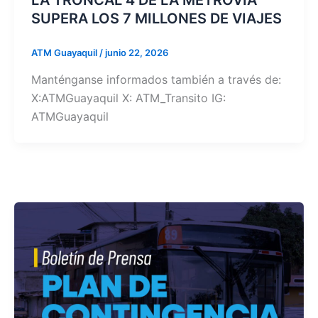
LA TRONCAL 4 DE LA METROVIA
SUPERA LOS 7 MILLONES DE VIAJES
ATM Guayaquil
/
junio 22, 2026
Manténganse informados también a través de:
X:ATMGuayaquil X: ATM_Transito IG:
ATMGuayaquil