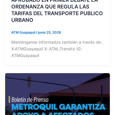
APROBADO EN PRIMER DEBATE LA
ORDENANZA QUE REGULA LAS
TARIFAS DEL TRANSPORTE PUBLICO
URBANO
ATM Guayaquil
/
junio 25, 2026
Manténganse informados también a través de:
X:ATMGuayaquil X: ATM_Transito IG:
ATMGuayaquil