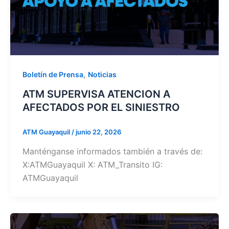
,
Boletín de Prensa
Noticias
ATM SUPERVISA ATENCION A
AFECTADOS POR EL SINIESTRO
ATM Guayaquil
/
junio 22, 2026
Manténganse informados también a través de:
X:ATMGuayaquil X: ATM_Transito IG:
ATMGuayaquil