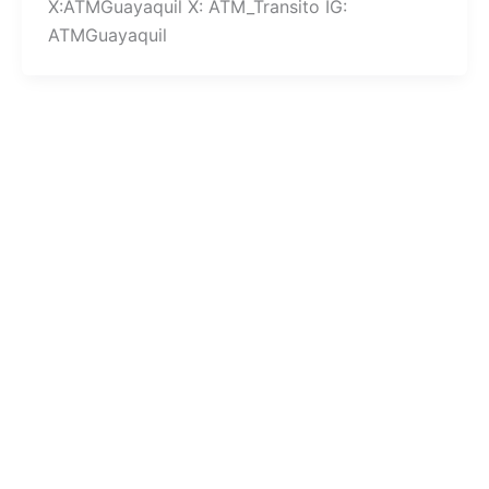
X:ATMGuayaquil X: ATM_Transito IG:
ATMGuayaquil