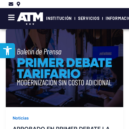
Ir
al
contenido
INSTITUCIÓN
SERVICIOS
INFORMACI
Abrir barra de herramientas
Noticias