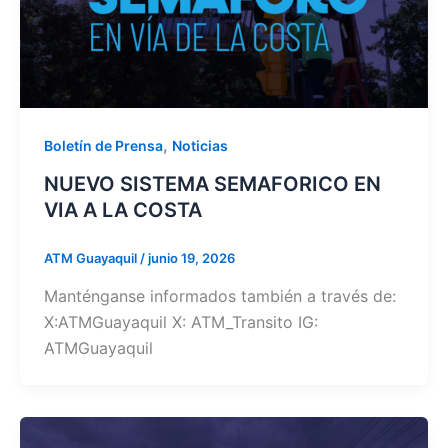
,
Boletín de Prensa
Noticias
NUEVO SISTEMA SEMAFORICO EN
VIA A LA COSTA
ATM Guayaquil
/
junio 19, 2026
Manténganse informados también a través de:
X:ATMGuayaquil X: ATM_Transito IG:
ATMGuayaquil