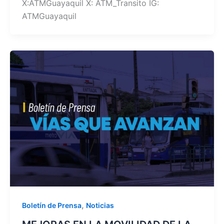
X:ATMGuayaquil X: ATM_Transito IG:
ATMGuayaquil
,
Boletín de Prensa
Noticias