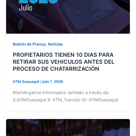
,
Boletín de Prensa
Noticias
PROPIETARIOS TIENEN 10 DIAS PARA
RETIRAR SUS VEHICULOS ANTES DEL
PROCESO DE CHATARRIZACIÓN
ATM Guayaquil
/
julio 1, 2026
Manténganse informados también a través de:
X:ATMGuayaquil X: ATM_Transito IG: ATMGuayaquil