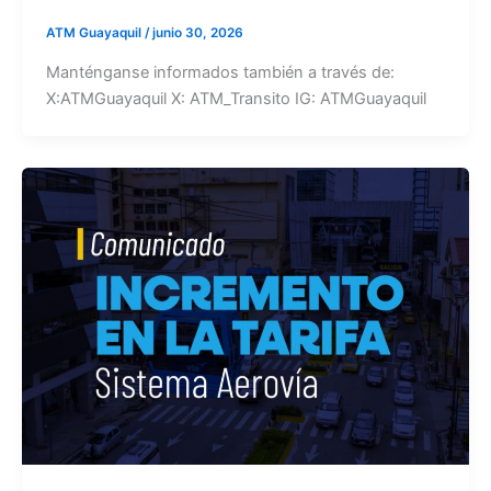
ATM Guayaquil
/
junio 30, 2026
Manténganse informados también a través de:
X:ATMGuayaquil X: ATM_Transito IG: ATMGuayaquil