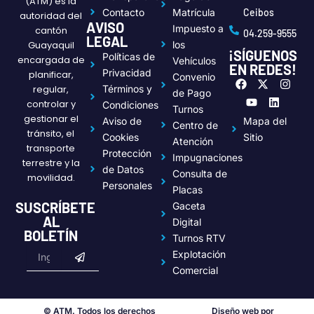
(ATM) es la
Contacto
Matrícula
Ceibos
autoridad del
AVISO
Impuesto a
cantón
04.259-9555
LEGAL
Guayaquil
los
¡SÍGUENOS
Políticas de
encargada de
Vehículos
EN REDES!
Privacidad
planificar,
Convenio
F
Y
X
L
I
regular,
Términos y
a
o
-
i
n
de Pago
c
u
t
n
s
controlar y
Condiciones
Turnos
e
t
w
k
t
gestionar el
Aviso de
Mapa del
Centro de
b
u
i
e
a
tránsito, el
o
b
t
d
g
Cookies
Sitio
Atención
transporte
o
e
t
i
r
Protección
Impugnaciones
k
e
n
a
terrestre y la
de Datos
r
m
Consulta de
movilidad.
Personales
Placas
SUSCRÍBETE
Gaceta
AL
Digital
BOLETÍN
Turnos RTV
Submit
Email
Explotación
Comercial
© ATM. Todos los derechos
Diseño web por