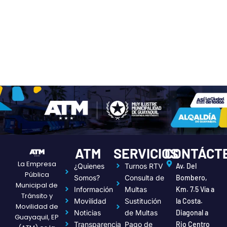
ATM
SERVICIOS
CONTÁCT
La Empresa
¿Quienes
Turnos RTV
Av. Del
Pública
Somos?
Consulta de
Bombero,
Municipal de
Información
Multas
Km. 7.5 Vía a
Tránsito y
Movilidad
Sustitución
la Costa.
Movilidad de
Noticias
de Multas
Diagonal a
Guayaquil, EP
Transparencia
Pago de
Rio Centro