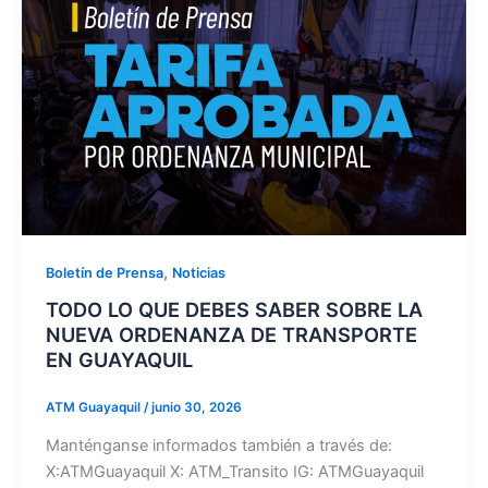
,
Boletín de Prensa
Noticias
TODO LO QUE DEBES SABER SOBRE LA
NUEVA ORDENANZA DE TRANSPORTE
EN GUAYAQUIL
ATM Guayaquil
/
junio 30, 2026
Manténganse informados también a través de:
X:ATMGuayaquil X: ATM_Transito IG: ATMGuayaquil