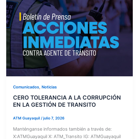
,
Comunicados
Noticias
CERO TOLERANCIA A LA CORRUPCIÓN
EN LA GESTIÓN DE TRANSITO
ATM Guayaquil
/
julio 7, 2026
Manténganse informados también a través de:
X:ATMGuayaquil X: ATM_Transito IG: ATMGuayaquil