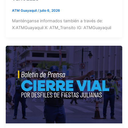
ATM Guayaquil
/
julio 6, 2026
Manténganse informados también a través de:
X:ATMGuayaquil X: ATM_Transito IG: ATMGuayaquil