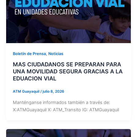
,
Boletín de Prensa
Noticias
MAS CIUDADANOS SE PREPARAN PARA
UNA MOVILIDAD SEGURA GRACIAS A LA
EDUACION VIAL
ATM Guayaquil
/
julio 8, 2026
Manténganse informados también a través de:
X:ATMGuayaquil X: ATM_Transito IG: ATMGuayaquil