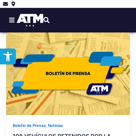
Ir
al
contenido
Abrir barra de herramientas
,
Boletín de Prensa
Noticias
108 VEHÍCULOS RETENIDOS POR LA