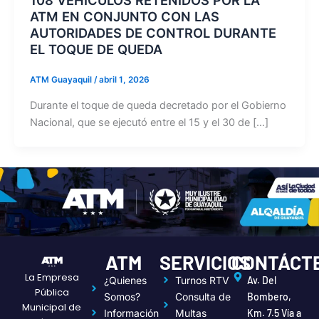
ATM EN CONJUNTO CON LAS
AUTORIDADES DE CONTROL DURANTE
EL TOQUE DE QUEDA
ATM Guayaquil
/
abril 1, 2026
Durante el toque de queda decretado por el Gobierno
Nacional, que se ejecutó entre el 15 y el 30 de […]
ATM
SERVICIOS
CONTÁCT
La Empresa
¿Quienes
Turnos RTV
Av. Del
Pública
Somos?
Consulta de
Bombero,
Municipal de
Información
Multas
Km. 7.5 Vía a