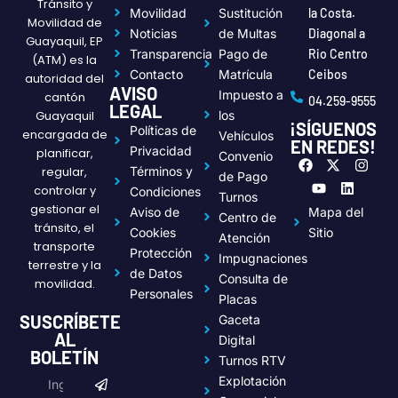
Tránsito y
Movilidad
Sustitución
la Costa.
Movilidad de
Noticias
de Multas
Diagonal a
Guayaquil, EP
Transparencia
Pago de
Rio Centro
(ATM) es la
Contacto
Matrícula
Ceibos
autoridad del
AVISO
Impuesto a
cantón
04.259-9555
LEGAL
Guayaquil
los
¡SÍGUENOS
Políticas de
encargada de
Vehículos
EN REDES!
Privacidad
planificar,
Convenio
F
Y
X
L
I
regular,
Términos y
a
o
-
i
n
de Pago
c
u
t
n
s
controlar y
Condiciones
Turnos
e
t
w
k
t
gestionar el
Aviso de
Mapa del
Centro de
b
u
i
e
a
tránsito, el
o
b
t
d
g
Cookies
Sitio
Atención
transporte
o
e
t
i
r
Protección
Impugnaciones
k
e
n
a
terrestre y la
de Datos
r
m
Consulta de
movilidad.
Personales
Placas
SUSCRÍBETE
Gaceta
AL
Digital
BOLETÍN
Turnos RTV
Submit
Email
Explotación