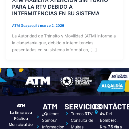
PARA LA RTV DEBIDO A
INTERMITENCIAS EN SU SISTEMA
ATM Guayaquil
/
marzo 2, 2026
La Autoridad de Tránsito y Movilidad (ATM) informa a
la ciudadanía que, debido a intermitencias
presentadas en su sistema informático, […]
ATM
SERVICIOS
CONTÁCT
La Empresa
¿Quienes
Turnos RTV
Av. Del
Pública
Somos?
Consulta de
Bombero,
Municipal de
Información
Multas
Km. 7.5 Vía a