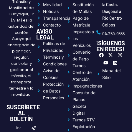
Tránsito y
Movilidad
Sustitución
la Costa.
Movilidad de
Noticias
de Multas
Diagonal a
Guayaquil, EP
Transparencia
Pago de
Rio Centro
(ATM) es la
Contacto
Matrícula
Ceibos
autoridad del
AVISO
Impuesto a
cantón
04.259-9555
LEGAL
Guayaquil
los
¡SÍGUENOS
Políticas de
encargada de
Vehículos
EN REDES!
Privacidad
planificar,
Convenio
F
Y
X
L
I
regular,
Términos y
a
o
-
i
n
de Pago
c
u
t
n
s
controlar y
Condiciones
Turnos
e
t
w
k
t
gestionar el
Aviso de
Mapa del
Centro de
b
u
i
e
a
tránsito, el
o
b
t
d
g
Cookies
Sitio
Atención
transporte
o
e
t
i
r
Protección
Impugnaciones
k
e
n
a
terrestre y la
de Datos
r
m
Consulta de
movilidad.
Personales
Placas
SUSCRÍBETE
Gaceta
AL
Digital
BOLETÍN
Turnos RTV
Submit
Email
Explotación