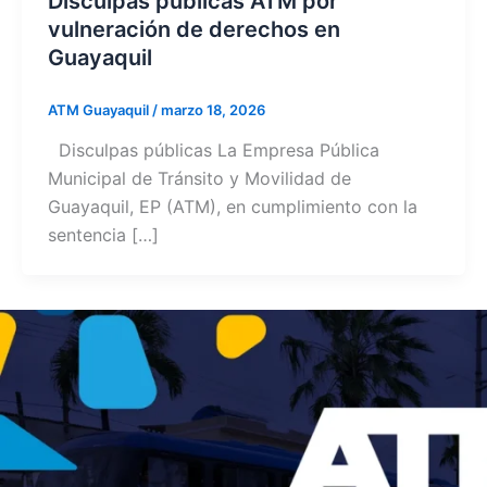
Disculpas públicas ATM por
vulneración de derechos en
Guayaquil
ATM Guayaquil
/
marzo 18, 2026
Disculpas públicas La Empresa Pública
Municipal de Tránsito y Movilidad de
Guayaquil, EP (ATM), en cumplimiento con la
sentencia […]