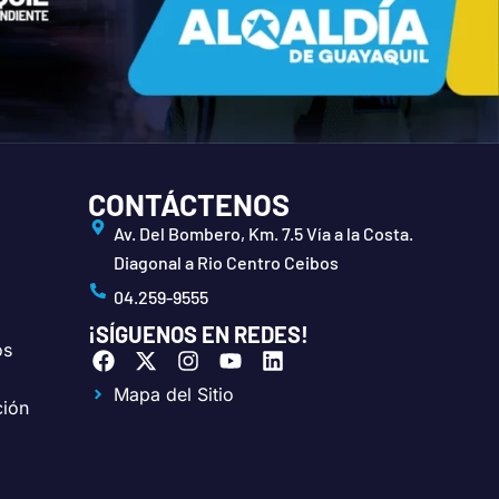
CONTÁCTENOS
Av. Del Bombero, Km. 7.5 Vía a la Costa.
Diagonal a Rio Centro Ceibos
04.259-9555
¡SÍGUENOS EN REDES!
os
F
X
I
Y
L
a
-
n
o
i
Mapa del Sitio
c
t
s
u
n
ción
e
w
t
t
k
b
i
a
u
e
o
t
g
b
d
o
t
r
e
i