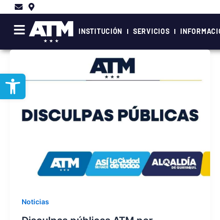
Ir
al
contenido
INSTITUCIÓN
SERVICIOS
INFORMACI
Abrir barra de herramientas
Noticias