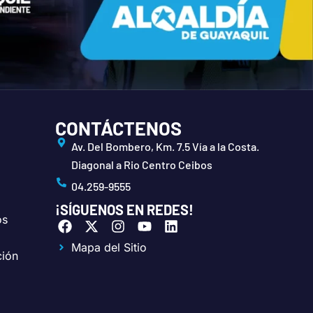
CONTÁCTENOS
Av. Del Bombero, Km. 7.5 Vía a la Costa.
Diagonal a Rio Centro Ceibos
04.259-9555
¡SÍGUENOS EN REDES!
os
F
X
I
Y
L
a
-
n
o
i
Mapa del Sitio
c
t
s
u
n
ción
e
w
t
t
k
b
i
a
u
e
o
t
g
b
d
o
t
r
e
i