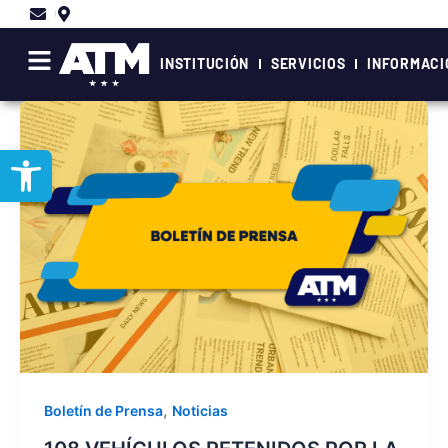
Ir
al
contenido
INSTITUCIÓN
SERVICIOS
INFORMACI
Abrir barra de herramientas
,
Boletín de Prensa
Noticias