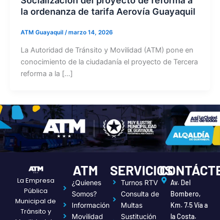
la ordenanza de tarifa Aerovía Guayaquil
ATM Guayaquil
/
marzo 14, 2026
La Autoridad de Tránsito y Movilidad (ATM) pone en
conocimiento de la ciudadanía el proyecto de Tercera
reforma a la […]
ATM
SERVICIOS
CONTÁCT
La Empresa
¿Quienes
Turnos RTV
Av. Del
Pública
Somos?
Consulta de
Bombero,
Municipal de
Información
Multas
Km. 7.5 Vía a
Tránsito y
Movilidad
Sustitución
la Costa.