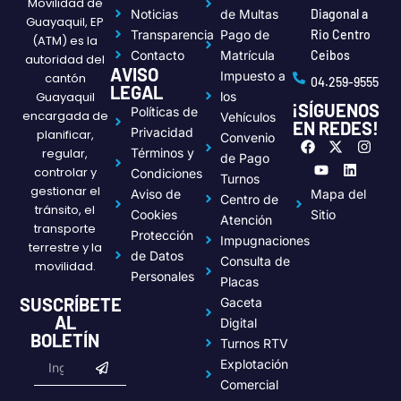
Movilidad de
Noticias
de Multas
Diagonal a
Guayaquil, EP
Transparencia
Pago de
Rio Centro
(ATM) es la
Contacto
Matrícula
Ceibos
autoridad del
AVISO
Impuesto a
cantón
04.259-9555
LEGAL
Guayaquil
los
¡SÍGUENOS
Políticas de
encargada de
Vehículos
EN REDES!
Privacidad
planificar,
Convenio
F
Y
X
L
I
regular,
Términos y
a
o
-
i
n
de Pago
c
u
t
n
s
controlar y
Condiciones
Turnos
e
t
w
k
t
gestionar el
Aviso de
Mapa del
Centro de
b
u
i
e
a
tránsito, el
o
b
t
d
g
Cookies
Sitio
Atención
transporte
o
e
t
i
r
Protección
Impugnaciones
k
e
n
a
terrestre y la
de Datos
r
m
Consulta de
movilidad.
Personales
Placas
SUSCRÍBETE
Gaceta
AL
Digital
BOLETÍN
Turnos RTV
Submit
Email
Explotación
Comercial