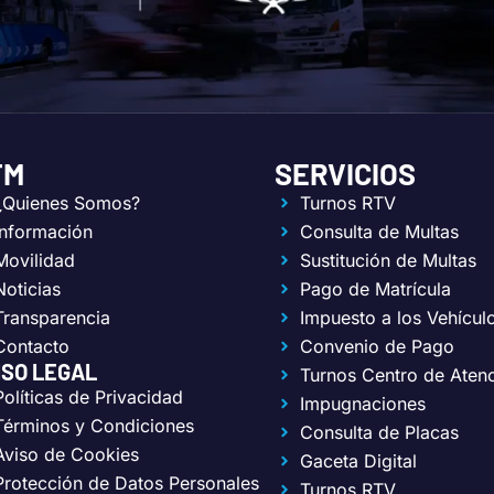
TM
SERVICIOS
¿Quienes Somos?
Turnos RTV
Información
Consulta de Multas
Movilidad
Sustitución de Multas
Noticias
Pago de Matrícula
Transparencia
Impuesto a los Vehícul
Contacto
Convenio de Pago
ISO LEGAL
Turnos Centro de Aten
Políticas de Privacidad
Impugnaciones
Términos y Condiciones
Consulta de Placas
Aviso de Cookies
Gaceta Digital
Protección de Datos Personales
Turnos RTV