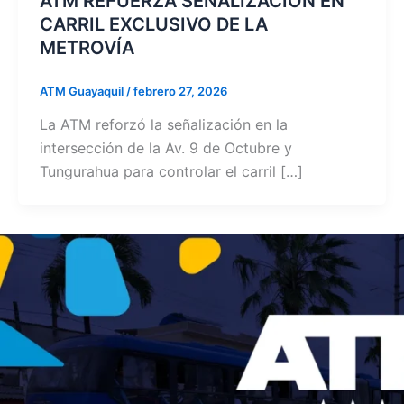
ATM REFUERZA SEÑALIZACIÓN EN
CARRIL EXCLUSIVO DE LA
METROVÍA
ATM Guayaquil
/
febrero 27, 2026
La ATM reforzó la señalización en la
intersección de la Av. 9 de Octubre y
Tungurahua para controlar el carril […]