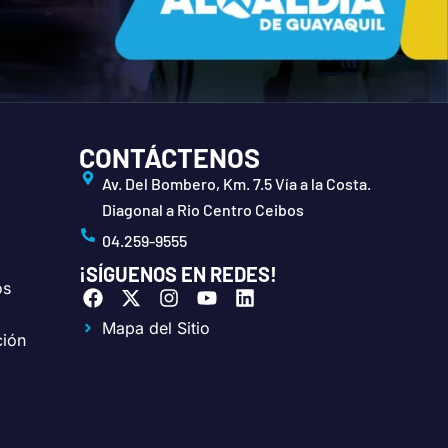
CONTÁCTENOS
Av. Del Bombero, Km. 7.5 Vía a la Costa.
Diagonal a Rio Centro Ceibos
04.259-9555
¡SÍGUENOS EN REDES!
os
F
X
I
Y
L
a
-
n
o
i
Mapa del Sitio
c
t
s
u
n
ción
e
w
t
t
k
b
i
a
u
e
o
t
g
b
d
o
t
r
e
i
k
e
a
n