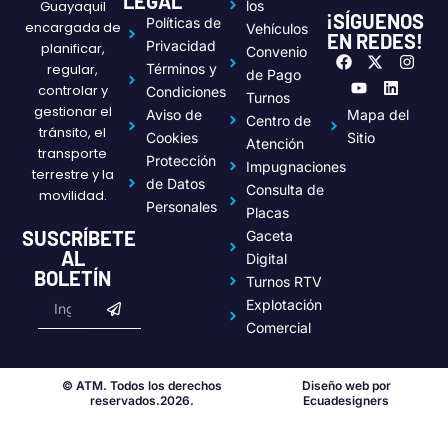
LEGAL
Guayaquil
los
¡SÍGUENOS
Políticas de
encargada de
Vehículos
EN REDES!
Privacidad
planificar,
Convenio
F
Y
X
L
I
regular,
Términos y
a
o
-
i
n
de Pago
c
u
t
n
s
controlar y
Condiciones
Turnos
e
t
w
k
t
gestionar el
Aviso de
Mapa del
Centro de
b
u
i
e
a
tránsito, el
o
b
t
d
g
Cookies
Sitio
Atención
transporte
o
e
t
i
r
Protección
Impugnaciones
k
e
n
a
terrestre y la
de Datos
r
m
Consulta de
movilidad.
Personales
Placas
SUSCRÍBETE
Gaceta
AL
Digital
BOLETÍN
Turnos RTV
Submit
Email
Explotación
Comercial
© ATM. Todos los derechos
Diseño web por
reservados.2026.
Ecuadesigners