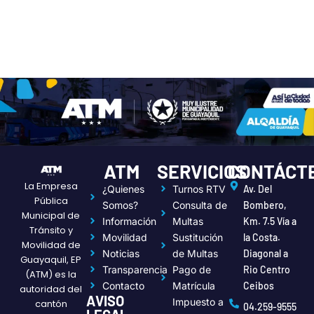
ATM
SERVICIOS
CONTÁCT
La Empresa
¿Quienes
Turnos RTV
Av. Del
Pública
Somos?
Consulta de
Bombero,
Municipal de
Información
Multas
Km. 7.5 Vía a
Tránsito y
Movilidad
Sustitución
la Costa.
Movilidad de
Noticias
de Multas
Diagonal a
Guayaquil, EP
Transparencia
Pago de
Rio Centro
(ATM) es la
Contacto
Matrícula
Ceibos
autoridad del
AVISO
Impuesto a
cantón
04.259-9555