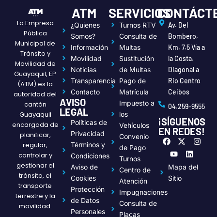
ATM
SERVICIOS
CONTÁCT
La Empresa
¿Quienes
Turnos RTV
Av. Del
Pública
Somos?
Consulta de
Bombero,
Municipal de
Información
Multas
Km. 7.5 Vía a
Tránsito y
Movilidad
Sustitución
la Costa.
Movilidad de
Noticias
de Multas
Diagonal a
Guayaquil, EP
Transparencia
Pago de
Rio Centro
(ATM) es la
Contacto
Matrícula
Ceibos
autoridad del
AVISO
Impuesto a
cantón
04.259-9555
LEGAL
Guayaquil
los
¡SÍGUENOS
Políticas de
encargada de
Vehículos
EN REDES!
Privacidad
planificar,
Convenio
F
Y
X
L
I
regular,
Términos y
a
o
-
i
n
de Pago
c
u
t
n
s
controlar y
Condiciones
Turnos
e
t
w
k
t
gestionar el
Aviso de
Mapa del
Centro de
b
u
i
e
a
tránsito, el
o
b
t
d
g
Cookies
Sitio
Atención
transporte
o
e
t
i
r
Protección
Impugnaciones
k
e
n
a
terrestre y la
de Datos
r
m
Consulta de
movilidad.
Personales
Placas