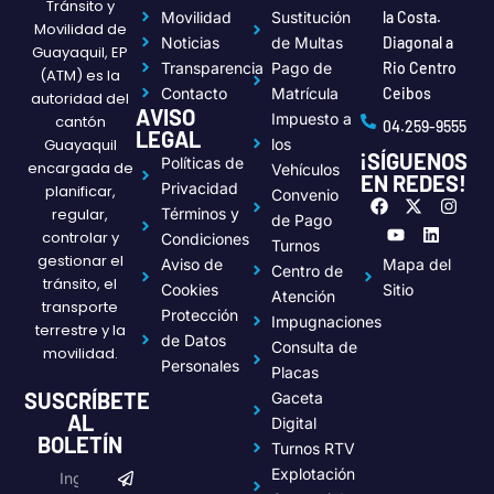
Tránsito y
Movilidad
Sustitución
la Costa.
Movilidad de
Noticias
de Multas
Diagonal a
Guayaquil, EP
Transparencia
Pago de
Rio Centro
(ATM) es la
Contacto
Matrícula
Ceibos
autoridad del
AVISO
Impuesto a
cantón
04.259-9555
LEGAL
Guayaquil
los
¡SÍGUENOS
Políticas de
encargada de
Vehículos
EN REDES!
Privacidad
planificar,
Convenio
F
Y
X
L
I
regular,
Términos y
a
o
-
i
n
de Pago
c
u
t
n
s
controlar y
Condiciones
Turnos
e
t
w
k
t
gestionar el
Aviso de
Mapa del
Centro de
b
u
i
e
a
tránsito, el
o
b
t
d
g
Cookies
Sitio
Atención
transporte
o
e
t
i
r
Protección
Impugnaciones
k
e
n
a
terrestre y la
de Datos
r
m
Consulta de
movilidad.
Personales
Placas
SUSCRÍBETE
Gaceta
AL
Digital
BOLETÍN
Turnos RTV
Submit
Email
Explotación