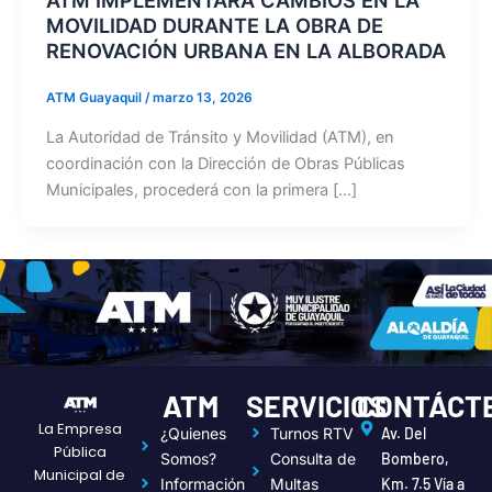
MOVILIDAD DURANTE LA OBRA DE
RENOVACIÓN URBANA EN LA ALBORADA
ATM Guayaquil
/
marzo 13, 2026
La Autoridad de Tránsito y Movilidad (ATM), en
coordinación con la Dirección de Obras Públicas
Municipales, procederá con la primera […]
ATM
SERVICIOS
CONTÁCT
La Empresa
¿Quienes
Turnos RTV
Av. Del
Pública
Somos?
Consulta de
Bombero,
Municipal de
Información
Multas
Km. 7.5 Vía a