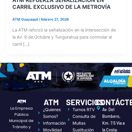
CARRIL EXCLUSIVO DE LA METROVÍA
ATM Guayaquil
/
febrero 27, 2026
La ATM reforzó la señalización en la intersección de
la Av. 9 de Octubre y Tungurahua para controlar el
carril […]
ATM
SERVICIOS
CONTÁCT
La Empresa
¿Quienes
Turnos RTV
Av. Del
Pública
Somos?
Consulta de
Bombero,
Municipal de
Información
Multas
Km. 7.5 Vía a
Tránsito y
Movilidad
Sustitución
la Costa.