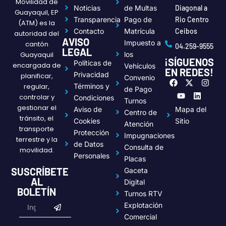
Movilidad de
Noticias
de Multas
Diagonal a
Guayaquil, EP
Transparencia
Pago de
Rio Centro
(ATM) es la
Contacto
Matrícula
Ceibos
autoridad del
AVISO
Impuesto a
cantón
04.259-9555
LEGAL
Guayaquil
los
¡SÍGUENOS
Políticas de
encargada de
Vehículos
EN REDES!
Privacidad
planificar,
Convenio
F
Y
X
L
I
regular,
Términos y
a
o
-
i
n
de Pago
c
u
t
n
s
controlar y
Condiciones
Turnos
e
t
w
k
t
gestionar el
Aviso de
Mapa del
Centro de
b
u
i
e
a
tránsito, el
o
b
t
d
g
Cookies
Sitio
Atención
transporte
o
e
t
i
r
Protección
Impugnaciones
k
e
n
a
terrestre y la
de Datos
r
m
Consulta de
movilidad.
Personales
Placas
SUSCRÍBETE
Gaceta
AL
Digital
BOLETÍN
Turnos RTV
Submit
Email
Explotación
Comercial