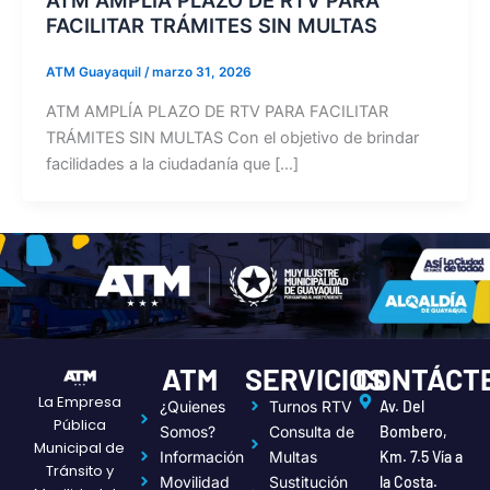
FACILITAR TRÁMITES SIN MULTAS
ATM Guayaquil
/
marzo 31, 2026
ATM AMPLÍA PLAZO DE RTV PARA FACILITAR
TRÁMITES SIN MULTAS Con el objetivo de brindar
facilidades a la ciudadanía que […]
ATM
SERVICIOS
CONTÁCT
La Empresa
¿Quienes
Turnos RTV
Av. Del
Pública
Somos?
Consulta de
Bombero,
Municipal de
Información
Multas
Km. 7.5 Vía a
Tránsito y
Movilidad
Sustitución
la Costa.