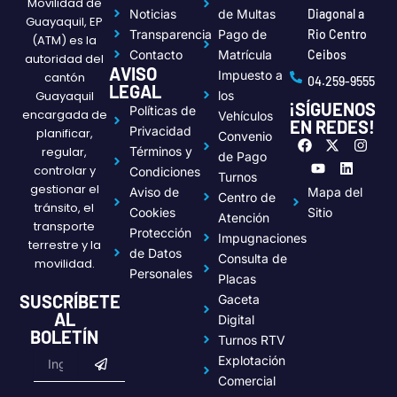
Movilidad de
Noticias
de Multas
Diagonal a
Guayaquil, EP
Transparencia
Pago de
Rio Centro
(ATM) es la
Contacto
Matrícula
Ceibos
autoridad del
AVISO
Impuesto a
cantón
04.259-9555
LEGAL
Guayaquil
los
¡SÍGUENOS
Políticas de
encargada de
Vehículos
EN REDES!
Privacidad
planificar,
Convenio
F
Y
X
L
I
regular,
Términos y
a
o
-
i
n
de Pago
c
u
t
n
s
controlar y
Condiciones
Turnos
e
t
w
k
t
gestionar el
Aviso de
Mapa del
Centro de
b
u
i
e
a
tránsito, el
o
b
t
d
g
Cookies
Sitio
Atención
transporte
o
e
t
i
r
Protección
Impugnaciones
k
e
n
a
terrestre y la
de Datos
r
m
Consulta de
movilidad.
Personales
Placas
SUSCRÍBETE
Gaceta
AL
Digital
BOLETÍN
Turnos RTV
Submit
Email
Explotación
Comercial