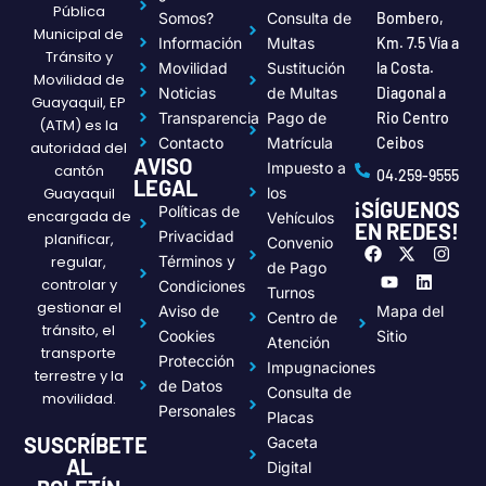
Pública
Somos?
Consulta de
Bombero,
Municipal de
Información
Multas
Km. 7.5 Vía a
Tránsito y
Movilidad
Sustitución
la Costa.
Movilidad de
Noticias
de Multas
Diagonal a
Guayaquil, EP
Transparencia
Pago de
Rio Centro
(ATM) es la
Contacto
Matrícula
Ceibos
autoridad del
AVISO
Impuesto a
cantón
04.259-9555
LEGAL
Guayaquil
los
¡SÍGUENOS
Políticas de
encargada de
Vehículos
EN REDES!
Privacidad
planificar,
Convenio
F
Y
X
L
I
regular,
Términos y
a
o
-
i
n
de Pago
c
u
t
n
s
controlar y
Condiciones
Turnos
e
t
w
k
t
gestionar el
Aviso de
Mapa del
Centro de
b
u
i
e
a
tránsito, el
o
b
t
d
g
Cookies
Sitio
Atención
transporte
o
e
t
i
r
Protección
Impugnaciones
k
e
n
a
terrestre y la
de Datos
r
m
Consulta de
movilidad.
Personales
Placas
SUSCRÍBETE
Gaceta
AL
Digital