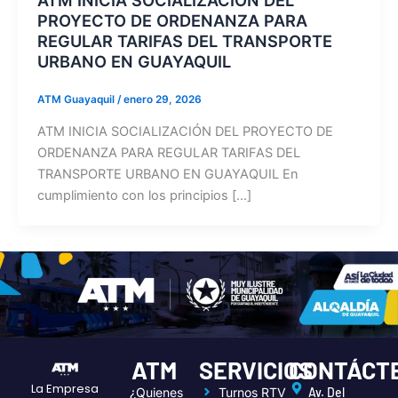
PROYECTO DE ORDENANZA PARA
REGULAR TARIFAS DEL TRANSPORTE
URBANO EN GUAYAQUIL
ATM Guayaquil
/
enero 29, 2026
ATM INICIA SOCIALIZACIÓN DEL PROYECTO DE
ORDENANZA PARA REGULAR TARIFAS DEL
TRANSPORTE URBANO EN GUAYAQUIL En
cumplimiento con los principios […]
ATM
SERVICIOS
CONTÁCT
La Empresa
¿Quienes
Turnos RTV
Av. Del