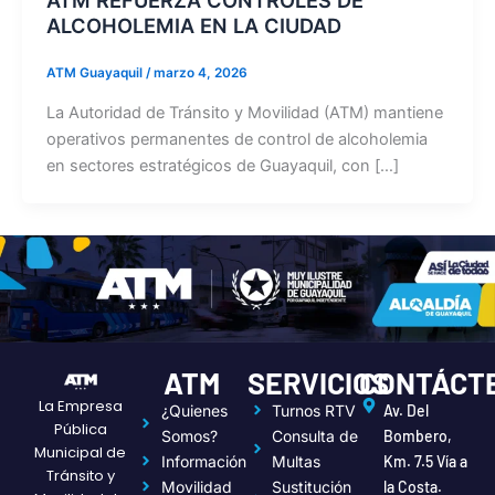
ALCOHOLEMIA EN LA CIUDAD
ATM Guayaquil
/
marzo 4, 2026
La Autoridad de Tránsito y Movilidad (ATM) mantiene
operativos permanentes de control de alcoholemia
en sectores estratégicos de Guayaquil, con […]
ATM
SERVICIOS
CONTÁCT
La Empresa
¿Quienes
Turnos RTV
Av. Del
Pública
Somos?
Consulta de
Bombero,
Municipal de
Información
Multas
Km. 7.5 Vía a
Tránsito y
Movilidad
Sustitución
la Costa.