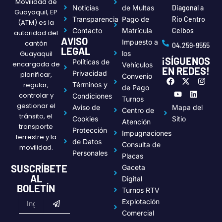
Movilidad de
Noticias
de Multas
Diagonal a
Guayaquil, EP
Transparencia
Pago de
Rio Centro
(ATM) es la
Contacto
Matrícula
Ceibos
autoridad del
AVISO
Impuesto a
cantón
04.259-9555
LEGAL
Guayaquil
los
¡SÍGUENOS
Políticas de
encargada de
Vehículos
EN REDES!
Privacidad
planificar,
Convenio
F
Y
X
L
I
regular,
Términos y
a
o
-
i
n
de Pago
c
u
t
n
s
controlar y
Condiciones
Turnos
e
t
w
k
t
gestionar el
Aviso de
Mapa del
Centro de
b
u
i
e
a
tránsito, el
o
b
t
d
g
Cookies
Sitio
Atención
transporte
o
e
t
i
r
Protección
Impugnaciones
k
e
n
a
terrestre y la
de Datos
r
m
Consulta de
movilidad.
Personales
Placas
SUSCRÍBETE
Gaceta
AL
Digital
BOLETÍN
Turnos RTV
Submit
Email
Explotación
Comercial