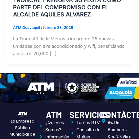
PARTE DEL COMPROMISO CON EL
ALCALDE AQUILES ALVAREZ
ATM Guayaquil
/
febrero 23, 2026
La Troncal 1 de la Metrovía incorporó 25 nuevas
unidades con aire acondicionado y wifi, beneficiando
a más de 70,000 […]
ATM
SERVICIOS
CONTÁCT
La Empresa
¿Quienes
Turnos RTV
Av. Del
Pública
Somos?
Consulta de
Bombero,
Municipal de
Información
Multas
Km. 7.5 Vía a