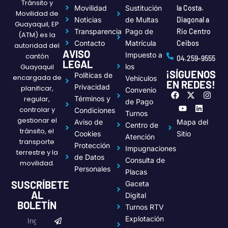
Tránsito y
Movilidad
Sustitución
la Costa.
Movilidad de
Noticias
de Multas
Diagonal a
Guayaquil, EP
Transparencia
Pago de
Rio Centro
(ATM) es la
Contacto
Matrícula
Ceibos
autoridad del
AVISO
Impuesto a
cantón
04.259-9555
LEGAL
Guayaquil
los
¡SÍGUENOS
Políticas de
encargada de
Vehículos
EN REDES!
Privacidad
planificar,
Convenio
F
Y
X
L
I
regular,
Términos y
a
o
-
i
n
de Pago
c
u
t
n
s
controlar y
Condiciones
Turnos
e
t
w
k
t
gestionar el
Aviso de
Mapa del
Centro de
b
u
i
e
a
tránsito, el
o
b
t
d
g
Cookies
Sitio
Atención
transporte
o
e
t
i
r
Protección
Impugnaciones
k
e
n
a
terrestre y la
de Datos
r
m
Consulta de
movilidad.
Personales
Placas
SUSCRÍBETE
Gaceta
AL
Digital
BOLETÍN
Turnos RTV
Submit
Email
Explotación