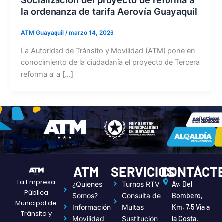
la ordenanza de tarifa Aerovía Guayaquil
ATM Guayaquil
/
marzo 14, 2026
La Autoridad de Tránsito y Movilidad (ATM) pone en
conocimiento de la ciudadanía el proyecto de Tercera
reforma a la […]
ATM
SERVICIOS
CONTÁCT
La Empresa
¿Quienes
Turnos RTV
Av. Del
Pública
Somos?
Consulta de
Bombero,
Municipal de
Información
Multas
Km. 7.5 Vía a
Tránsito y
Movilidad
Sustitución
la Costa.