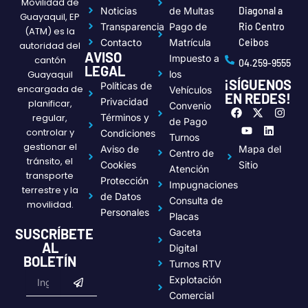
Movilidad de
Noticias
de Multas
Diagonal a
Guayaquil, EP
Transparencia
Pago de
Rio Centro
(ATM) es la
Contacto
Matrícula
Ceibos
autoridad del
AVISO
Impuesto a
cantón
04.259-9555
LEGAL
Guayaquil
los
¡SÍGUENOS
Políticas de
encargada de
Vehículos
EN REDES!
Privacidad
planificar,
Convenio
F
Y
X
L
I
regular,
Términos y
a
o
-
i
n
de Pago
c
u
t
n
s
controlar y
Condiciones
Turnos
e
t
w
k
t
gestionar el
Aviso de
Mapa del
Centro de
b
u
i
e
a
tránsito, el
o
b
t
d
g
Cookies
Sitio
Atención
transporte
o
e
t
i
r
Protección
Impugnaciones
k
e
n
a
terrestre y la
de Datos
r
m
Consulta de
movilidad.
Personales
Placas
SUSCRÍBETE
Gaceta
AL
Digital
BOLETÍN
Turnos RTV
Submit
Email
Explotación
Comercial