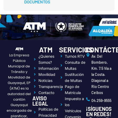
DOCUMENTOS
ATM
SERVICIOS
CONTÁCT
La Empresa
¿Quienes
Turnos RTV
Av. Del
Pública
Somos?
Consulta de
Bombero,
Municipal de
Información
Multas
Km. 7.5 Vía a
Tránsito y
Movilidad
Sustitución
la Costa.
Movilidad de
Noticias
de Multas
Diagonal a
Guayaquil, EP
Transparencia
Pago de
Rio Centro
(ATM) es la
Contacto
Matrícula
Ceibos
autoridad del
AVISO
Impuesto a
cantón
04.259-9555
LEGAL
Guayaquil
los
¡SÍGUENOS
Políticas de
encargada de
Vehículos
EN REDES!
Privacidad
planificar,
Convenio