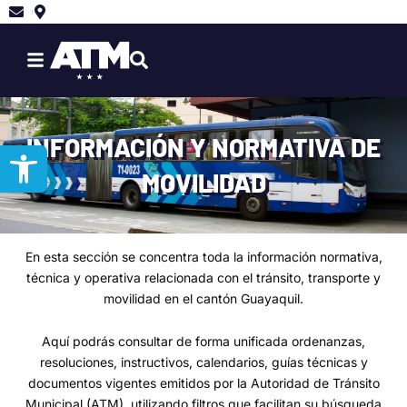
Ir
al
contenido
INFORMACIÓN Y NORMATIVA DE
Abrir barra de herramientas
MOVILIDAD
En esta sección se concentra toda la información normativa,
técnica y operativa relacionada con el tránsito, transporte y
movilidad en el cantón Guayaquil.
Aquí podrás consultar de forma unificada ordenanzas,
resoluciones, instructivos, calendarios, guías técnicas y
documentos vigentes emitidos por la Autoridad de Tránsito
Municipal (ATM), utilizando filtros que facilitan su búsqueda