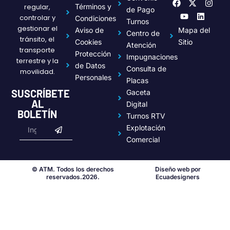
F
Y
X
L
I
regular,
Términos y
a
o
-
i
n
de Pago
c
u
t
n
s
controlar y
Condiciones
Turnos
e
t
w
k
t
gestionar el
Aviso de
Mapa del
Centro de
b
u
i
e
a
tránsito, el
o
b
t
d
g
Cookies
Sitio
Atención
transporte
o
e
t
i
r
Protección
Impugnaciones
k
e
n
a
terrestre y la
de Datos
r
m
Consulta de
movilidad.
Personales
Placas
SUSCRÍBETE
Gaceta
AL
Digital
BOLETÍN
Turnos RTV
Submit
Email
Explotación
Comercial
© ATM. Todos los derechos
Diseño web por
reservados.2026.
Ecuadesigners