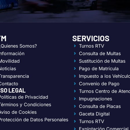
TM
SERVICIOS
¿Quienes Somos?
Turnos RTV
Información
Consulta de Multas
Movilidad
Sustitución de Multas
Noticias
Pago de Matrícula
Transparencia
Impuesto a los Vehícul
Contacto
Convenio de Pago
ISO LEGAL
Turnos Centro de Aten
Políticas de Privacidad
Impugnaciones
Términos y Condiciones
Consulta de Placas
Aviso de Cookies
Gaceta Digital
Protección de Datos Personales
Turnos RTV
Explotación Comercial