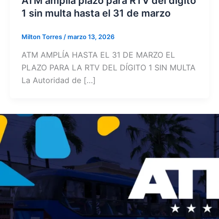
ATM amplía plazo para RTV del dígito
1 sin multa hasta el 31 de marzo
Milton Torres
/
marzo 13, 2026
ATM AMPLÍA HASTA EL 31 DE MARZO EL
PLAZO PARA LA RTV DEL DÍGITO 1 SIN MULTA
La Autoridad de […]