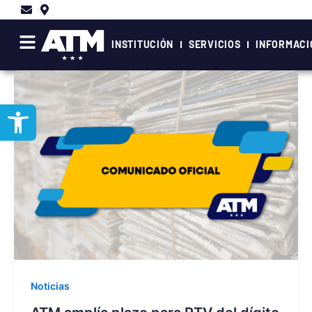
Ir
al
contenido
INSTITUCIÓN
SERVICIOS
INFORMACI
Abrir barra de herramientas
Noticias