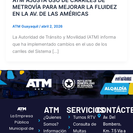
METROVÍA PARA MEJORAR LA FLUIDEZ
EN LA AV. DE LAS AMÉRICAS
ATM Guayaquil
/
abril 2, 2026
La Autoridad de Tránsito y Movilidad (ATM) informa
que ha implementado cambios en el uso de los
carriles del Sistema […]
ATM
SERVICIOS
CONTÁCT
La Empresa
¿Quienes
Turnos RTV
Av. Del
Pública
Somos?
Consulta de
Bombero,
Municipal de
Información
Multas
Km. 7.5 Vía a