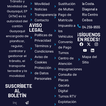
Tránsito y
Movilidad
Sustitución
la Costa.
Movilidad de
Noticias
de Multas
Diagonal a
Guayaquil, EP
Transparencia
Pago de
Rio Centro
(ATM) es la
Contacto
Matrícula
Ceibos
autoridad del
AVISO
Impuesto a
cantón
04.259-9555
LEGAL
Guayaquil
los
¡SÍGUENOS
Políticas de
encargada de
Vehículos
EN REDES!
Privacidad
planificar,
Convenio
F
Y
X
L
I
regular,
Términos y
a
o
-
i
n
de Pago
c
u
t
n
s
controlar y
Condiciones
Turnos
e
t
w
k
t
gestionar el
Aviso de
Mapa del
Centro de
b
u
i
e
a
tránsito, el
o
b
t
d
g
Cookies
Sitio
Atención
transporte
o
e
t
i
r
Protección
Impugnaciones
k
e
n
a
terrestre y la
de Datos
r
m
Consulta de
movilidad.
Personales
Placas
SUSCRÍBETE
Gaceta
AL
Digital
BOLETÍN
Turnos RTV
Submit
Email
Explotación