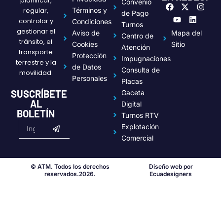
planificar,
Convenio
F
Y
X
L
I
regular,
Términos y
a
o
-
i
n
de Pago
c
u
t
n
s
controlar y
Condiciones
Turnos
e
t
w
k
t
gestionar el
Aviso de
Mapa del
Centro de
b
u
i
e
a
tránsito, el
o
b
t
d
g
Cookies
Sitio
Atención
transporte
o
e
t
i
r
Protección
Impugnaciones
k
e
n
a
terrestre y la
de Datos
r
m
Consulta de
movilidad.
Personales
Placas
SUSCRÍBETE
Gaceta
AL
Digital
BOLETÍN
Turnos RTV
Submit
Email
Explotación
Comercial
© ATM. Todos los derechos
Diseño web por
reservados.2026.
Ecuadesigners