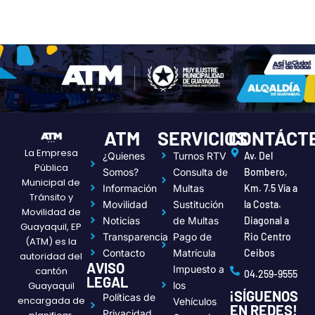
ATM
SERVICIOS
CONTÁCT
La Empresa
¿Quienes
Turnos RTV
Av. Del
Pública
Somos?
Consulta de
Bombero,
Municipal de
Información
Multas
Km. 7.5 Vía a
Tránsito y
Movilidad
Sustitución
la Costa.
Movilidad de
Noticias
de Multas
Diagonal a
Guayaquil, EP
Transparencia
Pago de
Rio Centro
(ATM) es la
Contacto
Matrícula
Ceibos
autoridad del
AVISO
Impuesto a
cantón
04.259-9555
LEGAL
Guayaquil
los
¡SÍGUENOS
Políticas de
encargada de
Vehículos
EN REDES!
Privacidad