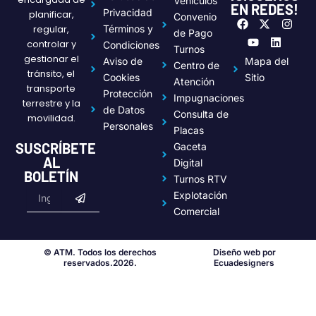
Vehículos
EN REDES!
Privacidad
planificar,
Convenio
F
Y
X
L
I
regular,
Términos y
a
o
-
i
n
de Pago
c
u
t
n
s
controlar y
Condiciones
Turnos
e
t
w
k
t
gestionar el
Aviso de
Mapa del
Centro de
b
u
i
e
a
tránsito, el
o
b
t
d
g
Cookies
Sitio
Atención
transporte
o
e
t
i
r
Protección
Impugnaciones
k
e
n
a
terrestre y la
de Datos
r
m
Consulta de
movilidad.
Personales
Placas
SUSCRÍBETE
Gaceta
AL
Digital
BOLETÍN
Turnos RTV
Submit
Email
Explotación
Comercial
© ATM. Todos los derechos
Diseño web por
reservados.2026.
Ecuadesigners