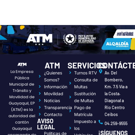
ATM
SERVICIOS
CONTÁCT
La Empresa
¿Quienes
Turnos RTV
Av. Del
Pública
Somos?
Consulta de
Bombero,
Municipal de
Información
Multas
Km. 7.5 Vía a
Tránsito y
Movilidad
Sustitución
la Costa.
Movilidad de
Noticias
de Multas
Diagonal a
Guayaquil, EP
Transparencia
Pago de
Rio Centro
(ATM) es la
Contacto
Matrícula
Ceibos
autoridad del
AVISO
Impuesto a
cantón
04.259-9555
LEGAL
Guayaquil
los
¡SÍGUENOS
Políticas de
encargada de