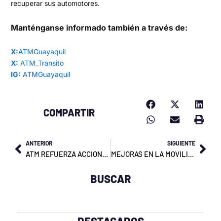
recuperar sus automotores.
Manténganse informado también a través de:
X:
ATMGuayaquil
X:
ATM_Transito
IG:
ATMGuayaquil
COMPARTIR
Prev
Nex
ANTERIOR
SIGUIENTE
ATM REFUERZA ACCIONES DE CONTROL JUNTO A POLICÍA Y FUERZAS ARMADAS
MEJORAS EN LA MOVILIDAD DE LA AV.25 DE JULIO
BUSCAR
DESTACADOS