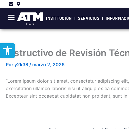
Ir
al
contenido
INSTITUCIÓN
SERVICIOS
INFORMACI
Abrir barra de herramientas
Instructivo de Revisión Téc
Por
y2k38
/
marzo 2, 2026
“Lorem ipsum dolor sit amet, consectetur adipiscing eli
exercitation ullamco laboris nisi ut aliquip ex ea commodo
Excepteur sint occaecat cupidatat non proident, sunt in c