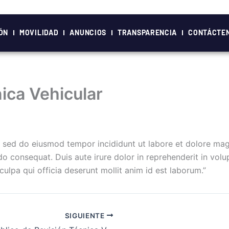
ÓN
MOVILIDAD
ANUNCIOS
TRANSPARENCIA
CONTÁCTE
nica Vehicular
t, sed do eiusmod tempor incididunt ut labore et dolore ma
 consequat. Duis aute irure dolor in reprehenderit in volupt
ulpa qui officia deserunt mollit anim id est laborum.”
SIGUIENTE