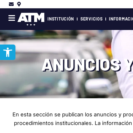
Ir
al
contenido
INSTITUCIÓN
SERVICIOS
INFORMACI
Abrir barra de herramientas
ANUNCIOS Y
En esta sección se publican los anuncios y pro
procedimientos institucionales. La información 