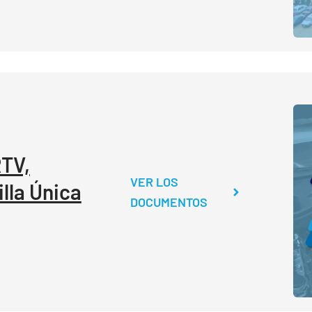
RTV,
VER LOS
lla Única
DOCUMENTOS