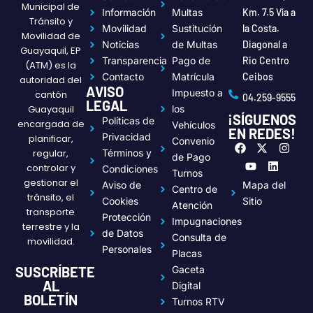
Municipal de
Información
Multas
Km. 7.5 Vía a
Tránsito y
Movilidad
Sustitución
la Costa.
Movilidad de
Noticias
de Multas
Diagonal a
Guayaquil, EP
Transparencia
Pago de
Rio Centro
(ATM) es la
Contacto
Matrícula
Ceibos
autoridad del
AVISO
Impuesto a
cantón
04.259-9555
LEGAL
Guayaquil
los
¡SÍGUENOS
Políticas de
encargada de
Vehículos
EN REDES!
Privacidad
planificar,
Convenio
F
Y
X
L
I
regular,
Términos y
a
o
-
i
n
de Pago
c
u
t
n
s
controlar y
Condiciones
Turnos
e
t
w
k
t
gestionar el
Aviso de
Mapa del
Centro de
b
u
i
e
a
tránsito, el
o
b
t
d
g
Cookies
Sitio
Atención
transporte
o
e
t
i
r
Protección
Impugnaciones
k
e
n
a
terrestre y la
de Datos
r
m
Consulta de
movilidad.
Personales
Placas
SUSCRÍBETE
Gaceta
AL
Digital
BOLETÍN
Turnos RTV
Submit