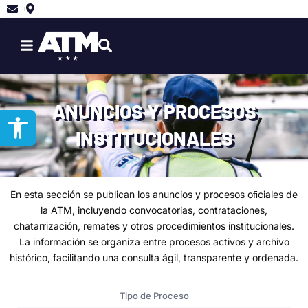
Ir
al
contenido
ANUNCIOS Y PROCESOS
Abrir barra de herramientas
INSTITUCIONALES
En esta sección se publican los anuncios y procesos oﬁciales de
la ATM, incluyendo convocatorias, contrataciones,
chatarrización, remates y otros procedimientos institucionales.
La información se organiza entre procesos activos y archivo
histórico, facilitando una consulta ágil, transparente y ordenada.
Tipo de Proceso