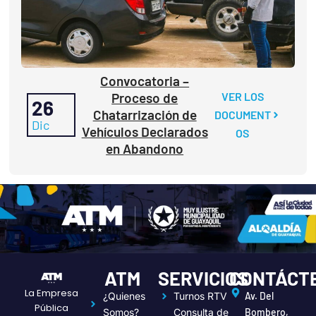
Convocatoria –
Proceso de
VER LOS
26
Chatarrización de
DOCUMENT
Dic
Vehículos Declarados
OS
en Abandono
ATM
SERVICIOS
CONTÁCT
La Empresa
¿Quienes
Turnos RTV
Av. Del
Pública
Somos?
Consulta de
Bombero,