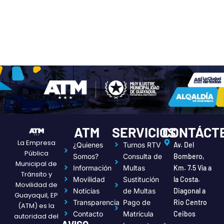
ATM
SERVICIOS
CONTÁCT
La Empresa
¿Quienes
Turnos RTV
Av. Del
Pública
Somos?
Consulta de
Bombero,
Municipal de
Información
Multas
Km. 7.5 Vía a
Tránsito y
Movilidad
Sustitución
la Costa.
Movilidad de
Noticias
de Multas
Diagonal a
Guayaquil, EP
Transparencia
Pago de
Rio Centro
(ATM) es la
Contacto
Matrícula
Ceibos
autoridad del