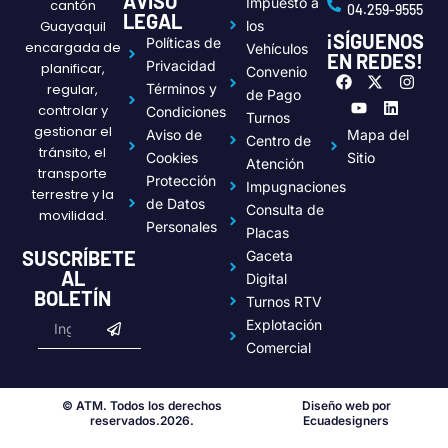
AVISO
Impuesto a
cantón
04.259-9555
LEGAL
Guayaquil
los
¡SÍGUENOS
Políticas de
encargada de
Vehículos
EN REDES!
Privacidad
planificar,
Convenio
F
Y
X
L
I
regular,
Términos y
a
o
-
i
n
de Pago
c
u
t
n
s
controlar y
Condiciones
Turnos
e
t
w
k
t
gestionar el
Aviso de
Mapa del
Centro de
b
u
i
e
a
tránsito, el
o
b
t
d
g
Cookies
Sitio
Atención
transporte
o
e
t
i
r
Protección
Impugnaciones
k
e
n
a
terrestre y la
de Datos
r
m
Consulta de
movilidad.
Personales
Placas
SUSCRÍBETE
Gaceta
AL
Digital
BOLETÍN
Turnos RTV
Submit
Email
Explotación
Comercial
© ATM. Todos los derechos
Diseño web por
reservados.2026.
Ecuadesigners