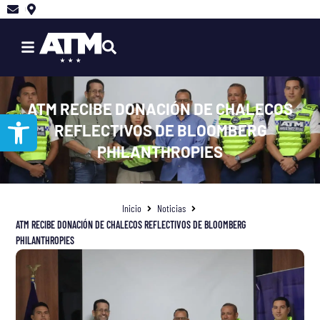
Ir
al
contenido
ATM RECIBE DONACIÓN DE CHALECOS
Abrir barra de herramientas
REFLECTIVOS DE BLOOMBERG
PHILANTHROPIES
Inicio
Noticias
ATM RECIBE DONACIÓN DE CHALECOS REFLECTIVOS DE BLOOMBERG
PHILANTHROPIES