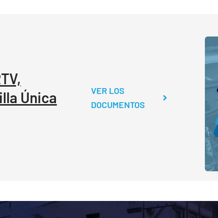
RTV,
VER LOS
lla Única
DOCUMENTOS