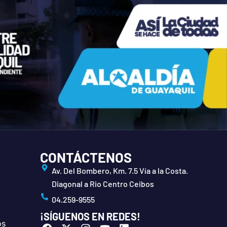
CONTÁCTENOS
Av. Del Bombero, Km. 7.5 Vía a la Costa.
Diagonal a Rio Centro Ceibos
04.259-9555
¡SÍGUENOS EN REDES!
os
F
X
I
Y
L