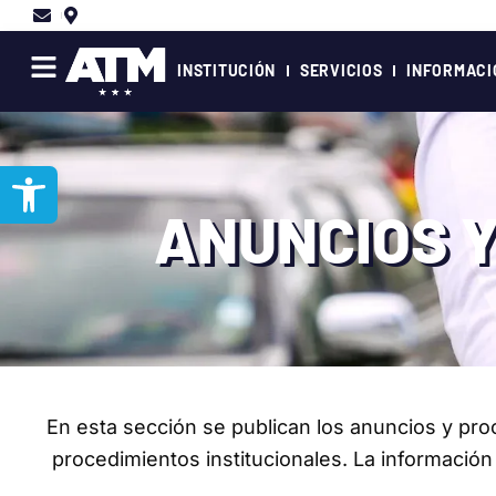
Ir
al
contenido
INSTITUCIÓN
SERVICIOS
INFORMACI
Abrir barra de herramientas
ANUNCIOS Y
En esta sección se publican los anuncios y pro
procedimientos institucionales. La información 