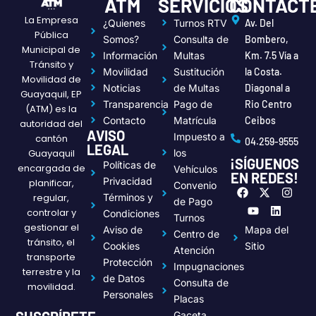
ATM
SERVICIOS
CONTÁCT
La Empresa
¿Quienes
Turnos RTV
Av. Del
Pública
Somos?
Consulta de
Bombero,
Municipal de
Información
Multas
Km. 7.5 Vía a
Tránsito y
Movilidad
Sustitución
la Costa.
Movilidad de
Noticias
de Multas
Diagonal a
Guayaquil, EP
Transparencia
Pago de
Rio Centro
(ATM) es la
Contacto
Matrícula
Ceibos
autoridad del
AVISO
Impuesto a
cantón
04.259-9555
LEGAL
Guayaquil
los
¡SÍGUENOS
Políticas de
encargada de
Vehículos
EN REDES!
Privacidad
planificar,
Convenio
F
Y
X
L
I
regular,
Términos y
a
o
-
i
n
de Pago
c
u
t
n
s
controlar y
Condiciones
Turnos
e
t
w
k
t
gestionar el
Aviso de
Mapa del
Centro de
b
u
i
e
a
tránsito, el
o
b
t
d
g
Cookies
Sitio
Atención
transporte
o
e
t
i
r
Protección
Impugnaciones
k
e
n
a
terrestre y la
de Datos
r
m
Consulta de
movilidad.
Personales
Placas
Gaceta